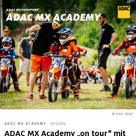
ADAC MOTORSPORT
ADAC MX ACADEMY
© Foto: ADAC
ADAC MX ACADEMY
·
20.4.2023
ADAC MX Academy „on tour“ mit