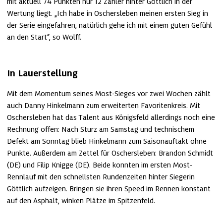
mit aktuell 74 Punkten nur 12 Zähler hinter Göttlich in der 
Wertung liegt. „Ich habe in Oschersleben meinen ersten Sieg in 
der Serie eingefahren, natürlich gehe ich mit einem guten Gefühl 
an den Start“, so Wolff.
In Lauerstellung
Mit dem Momentum seines Most-Sieges vor zwei Wochen zählt 
auch Danny Hinkelmann zum erweiterten Favoritenkreis. Mit 
Oschersleben hat das Talent aus Königsfeld allerdings noch eine 
Rechnung offen: Nach Sturz am Samstag und technischem 
Defekt am Sonntag blieb Hinkelmann zum Saisonauftakt ohne 
Punkte. Außerdem am Zettel für Oschersleben: Brandon Schmidt 
(DE) und Filip Knigge (DE). Beide konnten im ersten Most-
Rennlauf mit den schnellsten Rundenzeiten hinter Siegerin 
Göttlich aufzeigen. Bringen sie ihren Speed im Rennen konstant 
auf den Asphalt, winken Plätze im Spitzenfeld.