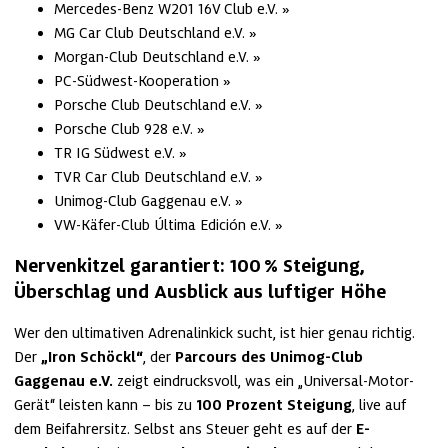
Mercedes-Benz W201 16V Club e.V.
MG Car Club Deutschland e.V.
Morgan-Club Deutschland e.V.
PC-Südwest-Kooperation
Porsche Club Deutschland e.V.
Porsche Club 928 e.V.
TR IG Südwest e.V.
TVR Car Club Deutschland e.V.
Unimog-Club Gaggenau e.V.
VW-Käfer-Club Última Edición e.V.
Nervenkitzel garantiert: 100 % Steigung, 
Überschlag und Ausblick aus luftiger Höhe
Wer den ultimativen Adrenalinkick sucht, ist hier genau richtig. 
Der 
„Iron Schöckl“
, der 
Parcours des Unimog-Club 
Gaggenau e.V.
 zeigt eindrucksvoll, was ein „Universal-Motor-
Gerät“ leisten kann – bis zu 
100 Prozent Steigung
, live auf 
dem Beifahrersitz. Selbst ans Steuer geht es auf der 
E-