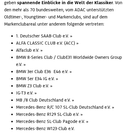
geben 
spannende Einblicke in die Welt der Klassiker
. Von 
den mehr als 70 bundesweiten, vom ADAC unterstützten 
Oldtimer-, Youngtimer- und Markenclubs, sind auf dem 
Markenclubareal unter anderem folgende vertreten:
1. Deutscher SAAB-Club e.V.
ALFA CLASSIC CLUB e.V. (ACC)
Alfaclub e.V.
BMW 8-Series Club / ClubE31 Worldwide Owners Group 
e.V.
BMW 3er Club E36  E46 e.V.
BMW 5er E34 IG e.V.
BMW Z3 Club e.V.
IG-T3 e.V.
MB /8 Club Deutschland e.V.
Mercedes-Benz R/C 107 SL-Club Deutschland e.V.
Mercedes-Benz R129 SL-Club e.V.
Mercedes-Benz SL-Club Pagode e.V.
Mercedes-Benz W123-Club e.V.