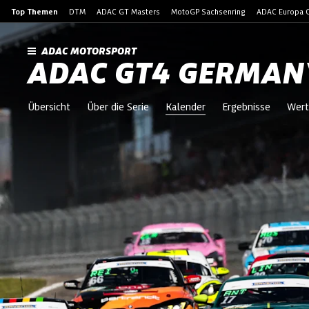
Top Themen
DTM
ADAC GT Masters
MotoGP Sachsenring
ADAC Europa C
ADAC MOTORSPORT
ADAC GT4 GERMAN
Übersicht
Über die Serie
Kalender
Ergebnisse
Wert