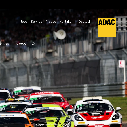
Jobs
Service
Presse
Kontakt
otos
News