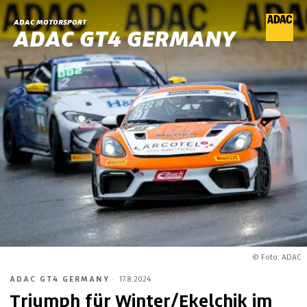
ADAC MOTORSPORT
ADAC GT4 GERMANY
© Foto: ADAC
ADAC GT4 GERMANY
·
17.8.2024
Triumph für Winter/Ekelchik im