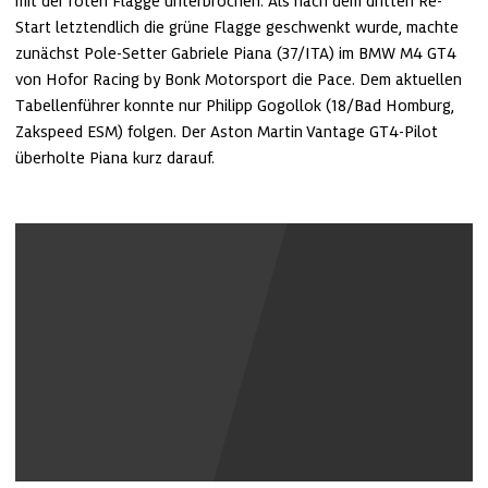
mit der roten Flagge unterbrochen. Als nach dem dritten Re-
Start letztendlich die grüne Flagge geschwenkt wurde, machte 
zunächst Pole-Setter Gabriele Piana (37/ITA) im BMW M4 GT4 
von Hofor Racing by Bonk Motorsport die Pace. Dem aktuellen 
Tabellenführer konnte nur Philipp Gogollok (18/Bad Homburg, 
Zakspeed ESM) folgen. Der Aston Martin Vantage GT4-Pilot 
überholte Piana kurz darauf.
Youtube Inhalte anzeigen