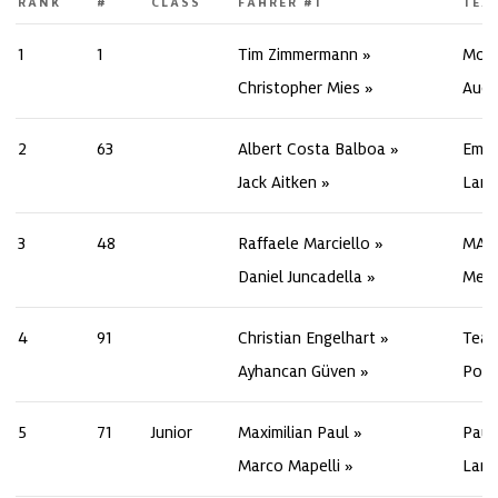
RANK
#
CLASS
FAHRER #1
TEA
1
1
Tim Zimmermann
Mont
Christopher Mies
Audi
2
63
Albert Costa Balboa
Emil
Jack Aitken
Lamb
3
48
Raffaele Marciello
MAN
Daniel Juncadella
Merc
4
91
Christian Engelhart
Team
Ayhancan Güven
Pors
5
71
Junior
Maximilian Paul
Paul
Marco Mapelli
Lamb