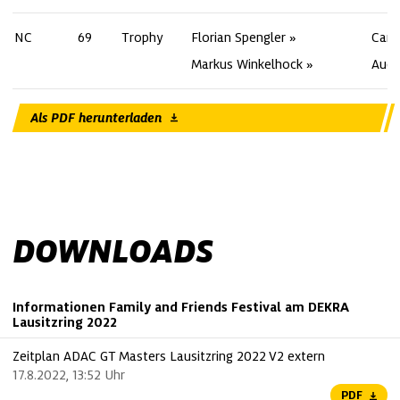
NC
69
Trophy
Florian Spengler
Car 
Markus Winkelhock
Audi
Als PDF herunterladen
DOWNLOADS
Informationen Family and Friends Festival am DEKRA
Lausitzring 2022
Zeitplan ADAC GT Masters Lausitzring 2022 V2 extern
17.8.2022, 13:52 Uhr
PDF