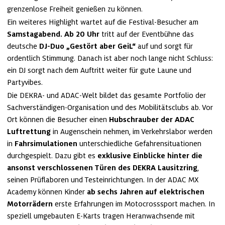
grenzenlose Freiheit genießen zu können.
Ein weiteres Highlight wartet auf die Festival-Besucher am 
Samstagabend. Ab 20 Uhr
 tritt auf der Eventbühne das 
deutsche 
DJ-Duo „Gestört aber GeiL“ 
auf und sorgt für 
ordentlich Stimmung. Danach ist aber noch lange nicht Schluss: 
ein DJ sorgt nach dem Auftritt weiter für gute Laune und 
Partyvibes.
Die DEKRA- und ADAC-Welt bildet das gesamte Portfolio der 
Sachverständigen-Organisation und des Mobilitätsclubs ab. Vor 
Ort können die Besucher einen 
Hubschrauber der ADAC 
Luftrettung
 in Augenschein nehmen, im Verkehrslabor werden 
in 
Fahrsimulationen 
unterschiedliche Gefahrensituationen 
durchgespielt. Dazu gibt es 
exklusive Einblicke hinter die 
ansonst verschlossenen Türen des DEKRA Lausitzring
, 
seinen Prüflaboren und Testeinrichtungen. In der ADAC MX 
Academy können Kinder 
ab sechs Jahren auf elektrischen 
Motorrädern
 erste Erfahrungen im Motocrosssport machen. In 
speziell umgebauten E-Karts tragen Heranwachsende mit 