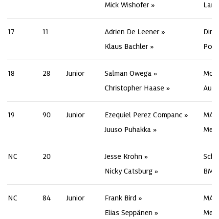
Mick Wishofer
Lamb
17
11
Adrien De Leener
Dina
Klaus Bachler
Pors
18
28
Junior
Salman Owega
Mont
Christopher Haase
Audi
19
90
Junior
Ezequiel Perez Companc
MAD
Juuso Puhakka
Merc
NC
20
Jesse Krohn
Schu
Nicky Catsburg
BMW
NC
84
Junior
Frank Bird
MAN
Elias Seppänen
Merc