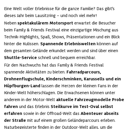
Eine Welt voller Erlebnisse für die ganze Familie? Das gibt’s 
dieses Jahr beim Lausitzring – und noch viel mehr! 
Neben 
spektakulärem Motorsport
 erwartet die Besucher 
beim Family & Friends Festival eine einzigartige Mischung aus 
Technik-Highlights, Spaß, Shows, Präsentationen und ein Blick 
hinter die Kulissen. 
Spannende Erlebniswelten
 können auf 
dem gesamten Gelände erkundet werden und sind über einen 
Shuttle-Service
 schnell und bequem erreichbar. 
Für den Nachwuchs hat das Family & Friends Festival 
spannende Aktivitäten zu bieten. 
Fahrradparcours, 
Drohnenflugschule, Kinderschminken, Karussells und ein 
Hüpfburgen-Land
 lassen die Herzen der kleinen Fans in der 
Kinder-Welt höherschlagen. Die Erwachsenen können unter 
anderem in der Motor-Welt 
aktuelle Fahrzeugmodelle Probe 
fahren
 und das Erlebnis 
Steilkurve im Test-Oval selbst 
erfahren
 sowie in der Offroad-Welt das 
Abenteuer abseits 
der Straße
 mit auf einem großen Geländeparcours erleben. 
Naturbegeisterte finden in der Outdoor-Welt alles, um die 