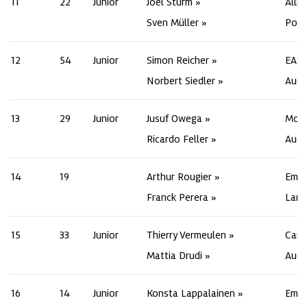
11
22
Junior
Joel Sturm
Alli
Sven Müller
Pors
12
54
Junior
Simon Reicher
EAS
Norbert Siedler
Audi
13
29
Junior
Jusuf Owega
Mont
Ricardo Feller
Audi
14
19
Arthur Rougier
Emil
Franck Perera
Lamb
15
33
Junior
Thierry Vermeulen
Car 
Mattia Drudi
Audi
16
14
Junior
Konsta Lappalainen
Emil