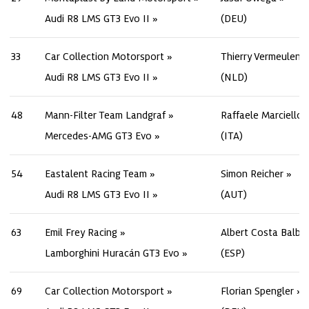
Audi R8 LMS GT3 Evo II
(DEU)
33
Car Collection Motorsport
Thierry Vermeulen
Audi R8 LMS GT3 Evo II
(NLD)
48
Mann-Filter Team Landgraf
Raffaele Marciello
Mercedes-AMG GT3 Evo
(ITA)
54
Eastalent Racing Team
Simon Reicher
Audi R8 LMS GT3 Evo II
(AUT)
63
Emil Frey Racing
Albert Costa Balbo
Lamborghini Huracán GT3 Evo
(ESP)
69
Car Collection Motorsport
Florian Spengler