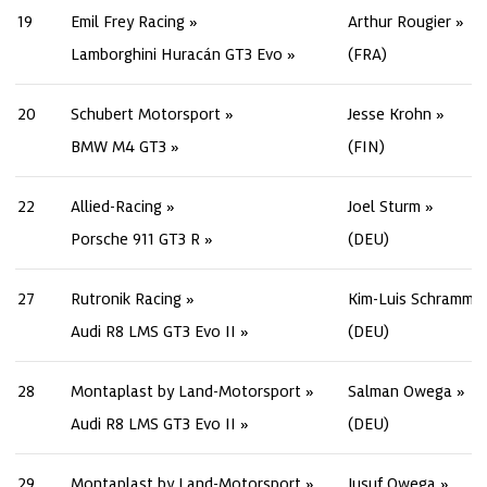
19
Emil Frey Racing
Arthur Rougier
Lamborghini Huracán GT3 Evo
(FRA)
20
Schubert Motorsport
Jesse Krohn
BMW M4 GT3
(FIN)
22
Allied-Racing
Joel Sturm
Porsche 911 GT3 R
(DEU)
27
Rutronik Racing
Kim-Luis Schramm
Audi R8 LMS GT3 Evo II
(DEU)
28
Montaplast by Land-Motorsport
Salman Owega
Audi R8 LMS GT3 Evo II
(DEU)
29
Montaplast by Land-Motorsport
Jusuf Owega