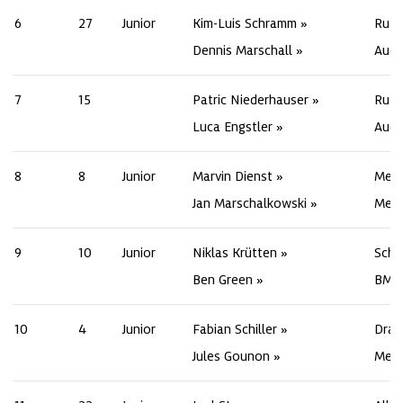
6
27
Junior
Kim-Luis Schramm
Rutr
Dennis Marschall
Audi
7
15
Patric Niederhauser
Rutr
Luca Engstler
Audi
8
8
Junior
Marvin Dienst
Merc
Jan Marschalkowski
Merc
9
10
Junior
Niklas Krütten
Schu
Ben Green
BMW
10
4
Junior
Fabian Schiller
Drag
Jules Gounon
Merc