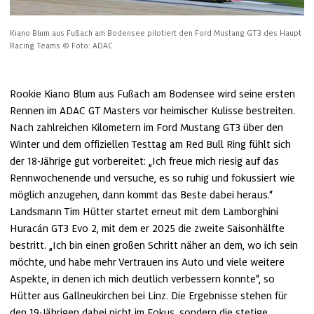
Kiano Blum aus Fußach am Bodensee pilotiert den Ford Mustang GT3 des Haupt 
Racing Teams
© Foto: ADAC
Rookie Kiano Blum aus Fußach am Bodensee wird seine ersten 
Rennen im ADAC GT Masters vor heimischer Kulisse bestreiten. 
Nach zahlreichen Kilometern im Ford Mustang GT3 über den 
Winter und dem offiziellen Testtag am Red Bull Ring fühlt sich 
der 18-Jährige gut vorbereitet: „Ich freue mich riesig auf das 
Rennwochenende und versuche, es so ruhig und fokussiert wie 
möglich anzugehen, dann kommt das Beste dabei heraus.“ 
Landsmann Tim Hütter startet erneut mit dem Lamborghini 
Huracán GT3 Evo 2, mit dem er 2025 die zweite Saisonhälfte 
bestritt. „Ich bin einen großen Schritt näher an dem, wo ich sein 
möchte, und habe mehr Vertrauen ins Auto und viele weitere 
Aspekte, in denen ich mich deutlich verbessern konnte“, so 
Hütter aus Gallneukirchen bei Linz. Die Ergebnisse stehen für 
den 19-Jährigen dabei nicht im Fokus, sondern die stetige 