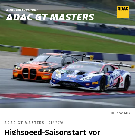
ADAC MOTORSPORT
ADAC GT MASTERS
© Foto: ADAC
ADAC GT MASTERS
·
21.4.2026
Highspeed-Saisonstart vor