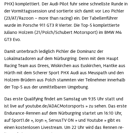
PHX) komplettiert. Der Audi-Pilot fuhr seine schnellste Runde in 
der Vormittagssession und sortierte sich damit vor Leo Pichler 
(23/AT/Razoon – more than racing) ein. Der Tabellenführer 
wurde im Porsche 911 GT3 R Vierter. Die Top-5 komplettierte 
Juliano Holzem (21/Polch/Schubert Motorsport) im BMW M4 
GT3 Evo.
Damit unterbrach lediglich Pichler die Dominanz der 
Lokalmatadoren auf dem Nürburgring. Denn mit dem Haupt 
Racing Team aus Drees, Wiskirchen aus Euskirchen, Hantke aus 
Hürth mit dem Scherer Sport PHX Audi aus Meuspath und den 
Holzem-Brüdern aus Polch stammten vier Teilnehmer innerhalb 
der Top-5 aus der unmittelbaren Umgebung.
Das erste Qualifying findet am Samstag um 9:35 Uhr statt und 
ist live auf 
youtube.de/ADACMotorsports
 zu sehen. Das erste 
Endurance-Rennen auf dem Nürburgring startet um 16:10 Uhr, 
auf 
Sport1.de
, 
Joyn
, 
ServusTV ON
 und 
Youtube
 gibt es 
einen kostenlosen Livestream. Um 22 Uhr wird das Rennen re-