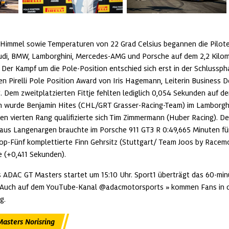
Himmel sowie Temperaturen von 22 Grad Celsius begannen die Piloten
i, BMW, Lamborghini, Mercedes-AMG und Porsche auf dem 2,2 Kilome
 Der Kampf um die Pole-Position entschied sich erst in der Schlusspha
n Pirelli Pole Position Award von Iris Hagemann, Leiterin Business D
 Dem zweitplatzierten Fittje fehlten lediglich 0,054 Sekunden auf den 
n wurde Benjamin Hites (CHL/GRT Grasser-Racing-Team) im Lamborgh
en vierten Rang qualifizierte sich Tim Zimmermann (Huber Racing). Der
aus Langenargen brauchte im Porsche 911 GT3 R 0:49,665 Minuten für
op-Fünf komplettierte Finn Gehrsitz (Stuttgart/ Team Joos by Racemo
 (+0,411 Sekunden).
s ADAC GT Masters startet um 15:10 Uhr. Sport1 überträgt das 60-minüt
. Auch auf dem YouTube-Kanal 
@adacmotorsports
 kommen Fans in d
.  
asters Norisring