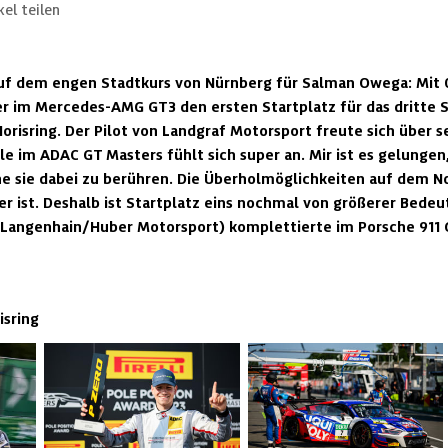
kel teilen
uf dem engen Stadtkurs von Nürnberg für Salman Owega: Mit 0
ner im Mercedes-AMG GT3 den ersten Startplatz für das dritte 
risring. Der Pilot von Landgraf Motorsport freute sich über s
ole im ADAC GT Masters fühlt sich super an. Mir ist es gelungen,
e sie dabei zu berühren. Die Überholmöglichkeiten auf dem Nor
r ist. Deshalb ist Startplatz eins nochmal von größerer Bedeu
e (Langenhain/Huber Motorsport) komplettierte im Porsche 911 G
isring