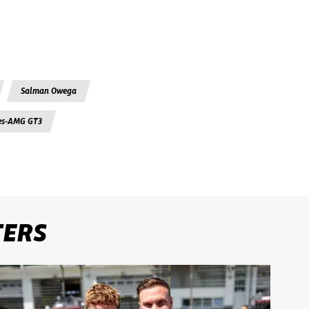
Salman Owega
es-AMG GT3
TERS