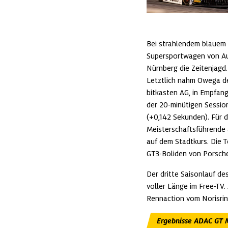
Bei strahlendem blauem 
Supersportwagen von Aud
Nürnberg die Zeitenjagd.
Letztlich nahm Owega de
bitkasten AG, in Empfang.
der 20-minütigen Sessio
(+0,142 Sekunden). Für d
Meisterschaftsführende 
auf dem Stadtkurs. Die T
GT3-Boliden von Porsche
Der dritte Saisonlauf de
voller Länge im Free-TV
Rennaction vom Norisring
Ergebnisse ADAC GT M