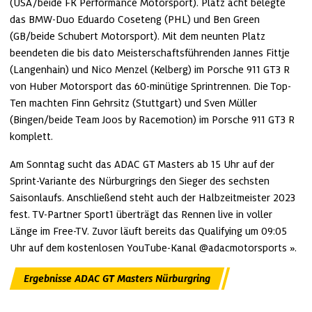
(USA/beide FK Performance Motorsport). Platz acht belegte 
das BMW-Duo Eduardo Coseteng (PHL) und Ben Green 
(GB/beide Schubert Motorsport). Mit dem neunten Platz 
beendeten die bis dato Meisterschaftsführenden Jannes Fittje 
(Langenhain) und Nico Menzel (Kelberg) im Porsche 911 GT3 R 
von Huber Motorsport das 60-minütige Sprintrennen. Die Top-
Ten machten Finn Gehrsitz (Stuttgart) und Sven Müller 
(Bingen/beide Team Joos by Racemotion) im Porsche 911 GT3 R 
komplett. 
Am Sonntag sucht das ADAC GT Masters ab 15 Uhr auf der 
Sprint-Variante des Nürburgrings den Sieger des sechsten 
Saisonlaufs. Anschließend steht auch der Halbzeitmeister 2023 
fest. TV-Partner Sport1 überträgt das Rennen live in voller 
Länge im Free-TV. Zuvor läuft bereits das Qualifying um 09:05 
Uhr auf dem kostenlosen 
YouTube-Kanal @adacmotorsports
. 
Ergebnisse ADAC GT Masters Nürburgring