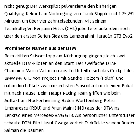
nicht genug: Der Werkspilot pulverisierte den bisherigen 
Qualifying-Rekord am Nürburgring von Frank Stippler mit 1:25,231 
Minuten um über vier Zehntelsekunden. Mit seinem 
Teamkollegen Benjamin Hites (CHL) jubelte er außerdem noch 
über den ersten Serien-Sieg des Lamborghini Huracán GT3 Evo2. 
Prominente Namen aus der DTM
Beim dritten Saisonstopp am Nürburgring gingen gleich zwei 
aktuelle DTM-Piloten an den Start. Der zweifache DTM-
Champion Marco Wittmann aus Fürth teilte sich das Cockpit des 
BMW M4 GT3 von Project 1 mit Sandro Holzem (Polch) und 
nahm durch Platz zwei im sechsten Saisonlauf noch einen Pokal 
mit nach Hause. Beim Haupt Racing Team griffen wie beim 
Auftakt am Hockenheimring Baden-Württemberg Petru 
Umbrarescu (ROU) und Arjun Maini (IND) aus der DTM ins 
Lenkrad eines Mercedes-AMG GT3. Als persönlicher Unterstützer 
schaute DTM-Pilot Jusuf Owega vorbei: Er drückte seinem Bruder 
Salman die Daumen.       