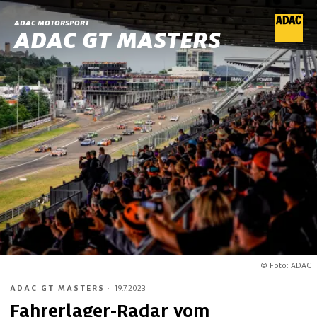
ADAC MOTORSPORT
ADAC GT MASTERS
© Foto: ADAC
ADAC GT MASTERS
·
19.7.2023
Fahrerlager-Radar vom