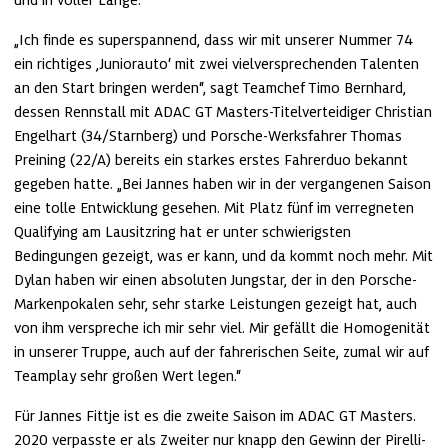
und in voller Länge.
„Ich finde es superspannend, dass wir mit unserer Nummer 74 
ein richtiges ,Juniorauto‘ mit zwei vielversprechenden Talenten 
an den Start bringen werden“, sagt Teamchef Timo Bernhard, 
dessen Rennstall mit ADAC GT Masters-Titelverteidiger Christian 
Engelhart (34/Starnberg) und Porsche-Werksfahrer Thomas 
Preining (22/A) bereits ein starkes erstes Fahrerduo bekannt 
gegeben hatte. „Bei Jannes haben wir in der vergangenen Saison 
eine tolle Entwicklung gesehen. Mit Platz fünf im verregneten 
Qualifying am Lausitzring hat er unter schwierigsten 
Bedingungen gezeigt, was er kann, und da kommt noch mehr. Mit 
Dylan haben wir einen absoluten Jungstar, der in den Porsche-
Markenpokalen sehr, sehr starke Leistungen gezeigt hat, auch 
von ihm verspreche ich mir sehr viel. Mir gefällt die Homogenität 
in unserer Truppe, auch auf der fahrerischen Seite, zumal wir auf 
Teamplay sehr großen Wert legen.“
Für Jannes Fittje ist es die zweite Saison im ADAC GT Masters. 
2020 verpasste er als Zweiter nur knapp den Gewinn der Pirelli-